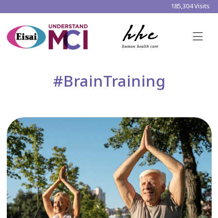
185,304 Visits
#BrainTraining