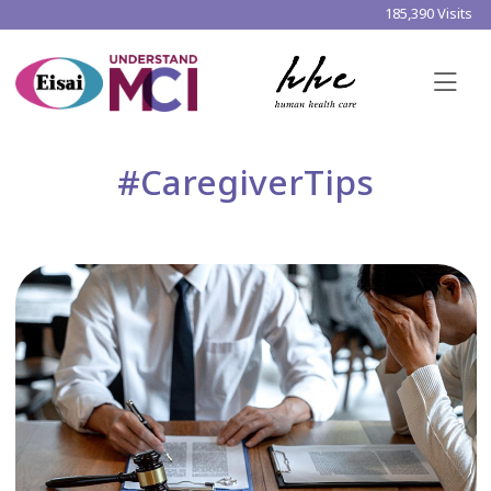
185,390 Visits
#CaregiverTips