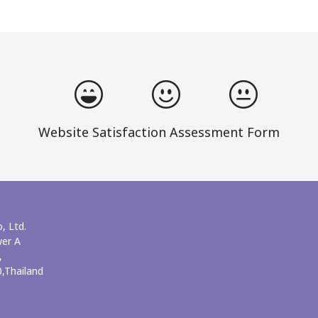
Website Satisfaction Assessment Form
, Ltd.
wer A
,
,Thailand