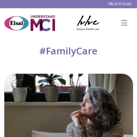
185,616 Visits
#FamilyCare