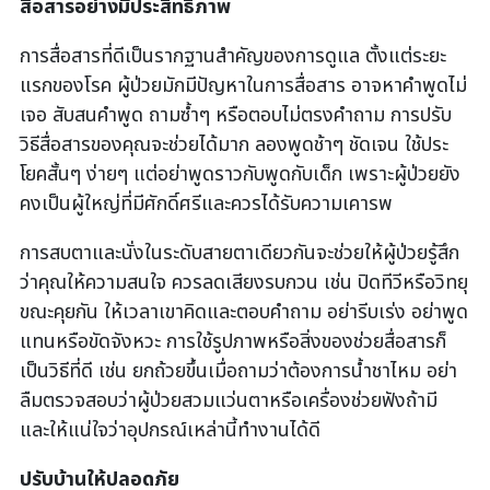
สื่อสารอย่างมีประสิทธิภาพ
การสื่อสารที่ดีเป็นรากฐานสำคัญของการดูแล ตั้งแต่ระยะ
แรกของโรค ผู้ป่วยมักมีปัญหาในการสื่อสาร อาจหาคำพูดไม่
เจอ สับสนคำพูด ถามซ้ำๆ หรือตอบไม่ตรงคำถาม การปรับ
วิธีสื่อสารของคุณจะช่วยได้มาก ลองพูดช้าๆ ชัดเจน ใช้ประ
โยคสั้นๆ ง่ายๆ แต่อย่าพูดราวกับพูดกับเด็ก เพราะผู้ป่วยยัง
คงเป็นผู้ใหญ่ที่มีศักดิ์ศรีและควรได้รับความเคารพ
การสบตาและนั่งในระดับสายตาเดียวกันจะช่วยให้ผู้ป่วยรู้สึก
ว่าคุณให้ความสนใจ ควรลดเสียงรบกวน เช่น ปิดทีวีหรือวิทยุ
ขณะคุยกัน ให้เวลาเขาคิดและตอบคำถาม อย่ารีบเร่ง อย่าพูด
แทนหรือขัดจังหวะ การใช้รูปภาพหรือสิ่งของช่วยสื่อสารก็
เป็นวิธีที่ดี เช่น ยกถ้วยขึ้นเมื่อถามว่าต้องการน้ำชาไหม อย่า
ลืมตรวจสอบว่าผู้ป่วยสวมแว่นตาหรือเครื่องช่วยฟังถ้ามี
และให้แน่ใจว่าอุปกรณ์เหล่านี้ทำงานได้ดี
ปรับบ้านให้ปลอดภัย