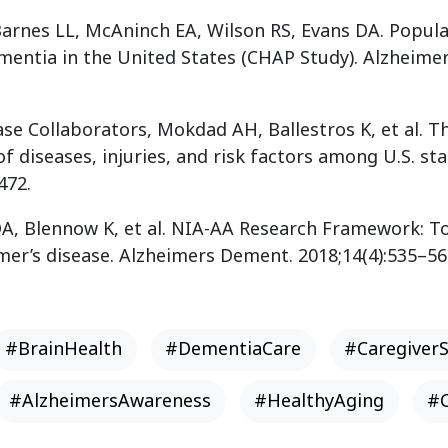
Barnes LL, McAninch EA, Wilson RS, Evans DA. Popul
mentia in the United States (CHAP Study). Alzheime
se Collaborators, Mokdad AH, Ballestros K, et al. Th
 diseases, injuries, and risk factors among U.S. sta
472.
 DA, Blennow K, et al. NIA-AA Research Framework: T
imer’s disease. Alzheimers Dement. 2018;14(4):535–56
#BrainHealth
#DementiaCare
#Caregiver
#AlzheimersAwareness
#HealthyAging
#