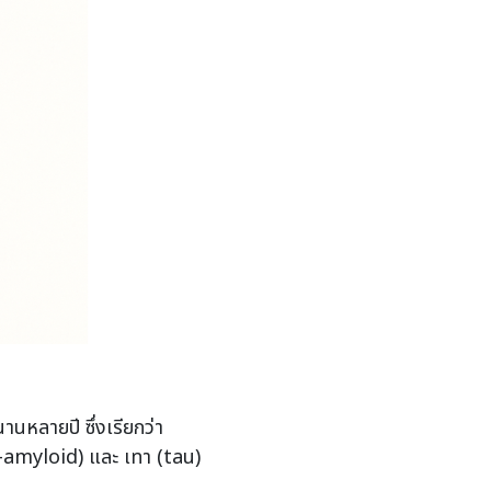
านหลายปี ซึ่งเรียกว่า
β-amyloid) และ เทา (tau)