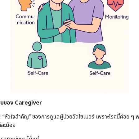
อบของ
Caregiver
็น “หัวใจสำคัญ” ของการดูแลผู้ป่วยอัลไซเมอร์ เพราะโรคนี้ค่อย
ีละน้อย