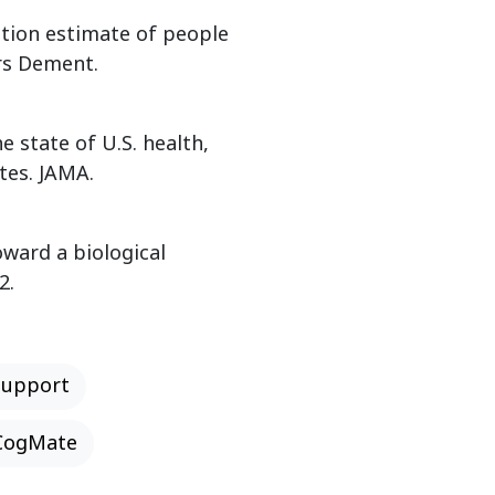
ation estimate of people
rs Dement.
e state of U.S. health,
tes. JAMA.
oward a biological
2.
Support
CogMate