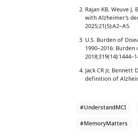
Rajan KB, Weuve J, 
with Alzheimer’s de
2025;21(5):A2–A5.
U.S. Burden of Disea
1990–2016: Burden of
2018;319(14):1444–1
Jack CR Jr, Bennett
definition of Alzhe
#UnderstandMCI
#MemoryMatters