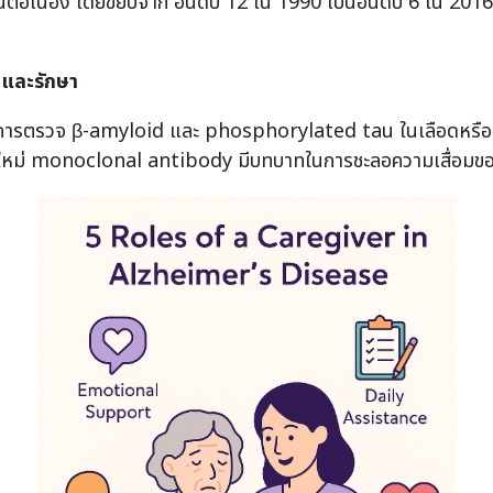
นต่อเนื่อง โดยขยับจาก อันดับ 12 ใน 1990 เป็นอันดับ 6 ใน 2016
ยและรักษา
 การตรวจ β-amyloid และ phosphorylated tau ในเลือดหรือ
กลุ่มใหม่ monoclonal antibody มีบทบาทในการชะลอความเสื่อม