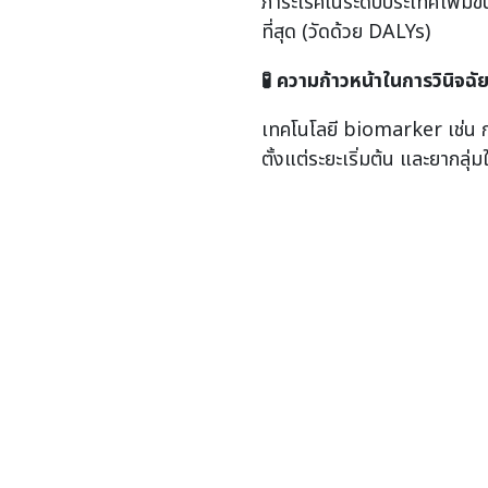
ภาระโรคในระดับประเทศเพิ่มขึ้
ที่สุด (วัดด้วย DALYs)
🧪
ความก้าวหน้าในการวินิจฉั
เทคโนโลยี biomarker เช่น
ตั้งแต่ระยะเริ่มต้น และยา