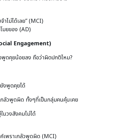
ไมจำไม่ได้เลย” (MCI)
มาขโมยของ (AD)
ocial Engagement)
ือพูดคุยน้อยลง ถือว่าผิดปกติไหม?
ยังพูดคุยได้
ลัวพูดผิด ทั้งๆที่เป็นกลุ่มคนคุ้นเคย
ู่ในวงสังคมไม่ได้
รรค์เพราะกลัวพูดผิด (MCI)