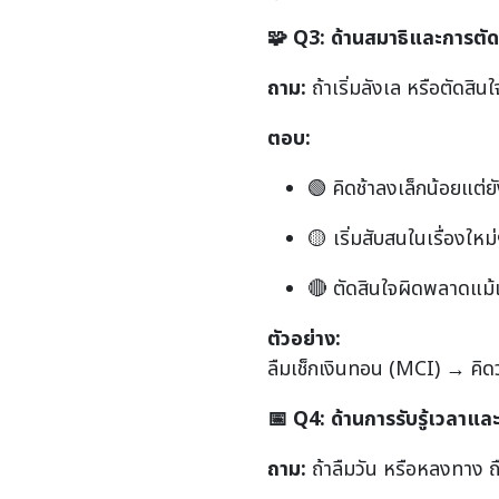
🧩
Q3:
ด้านสมาธิและการตัด
ถาม:
ถ้าเริ่มลังเล หรือตัดส
ตอบ:
🟢 คิดช้าลงเล็กน้อยแต่ย
🟡 เริ่มสับสนในเรื่องให
🔴 ตัดสินใจผิดพลาดแม้เร
ตัวอย่าง:
ลืมเช็กเงินทอน (MCI) → คิด
📅
Q4:
ด้านการรับรู้เวลาและ
ถาม:
ถ้าลืมวัน หรือหลงทาง ถ