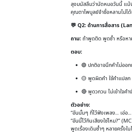
ลุงมนัสลืมว่านัดหมอวันนี้ แม้
คุณตาไพบูลย์จำชื่อหลานไม่ได
💬
Q2:
ด้านการสื่อสาร (
La
ถาม:
ถ้าพูดติด พูดซ้ำ หรือหา
ตอบ:
🟢 ปกติอาจนึกคำไม่ออกบ
🟡 พูดผิดคำ ใช้คำแปลก 
🔴 พูดวกวน ไม่เข้าใจคำ
ตัวอย่าง:
“อันนั้นๆ ที่ไว้ฟังเพลง... เอ่อ.
“อันนี้ไว้กินเสียงใช่ไหม?” (M
พูดเรื่องเดิมซ้ำๆ หลายครั้งใน