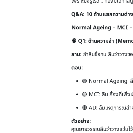
เพราะยิ่งรู้เร็ว... ก็ยิ่งมีโอก
Q&A: 10
ด้านแยกความต่า
Normal Ageing – MCI –
🧠
Q1:
ด้านความจำ (
Memo
ถาม:
ถ้าลืมชื่อคน ลืมว่าวางข
ตอบ:
🟢
Normal Ageing:
ล
🟡
MCI:
ลืมเรื่องที่เพิ่
🔴
AD:
ลืมเหตุการณ์สำค
ตัวอย่าง:
คุณยายวรรณลืมว่าวางแว่นไว้