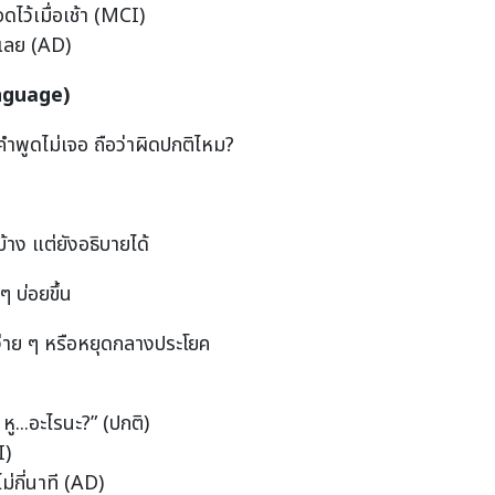
จดไว้เมื่อเช้า (MCI)
้เลย (AD)
nguage)
คำพูดไม่เจอ ถือว่าผิดปกติไหม?
้าง แต่ยังอธิบายได้
ๆ บ่อยขึ้น
ง่าย ๆ หรือหยุดกลางประโยค
.. หู...อะไรนะ?” (ปกติ)
CI)
ไม่กี่นาที (AD)