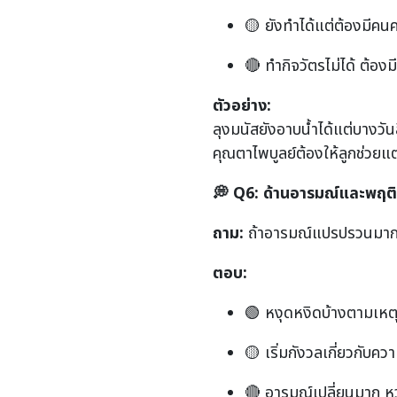
🟡 ยังทำได้แต่ต้องมีคน
🔴 ทำกิจวัตรไม่ได้ ต้องม
ตัวอย่าง:
ลุงมนัสยังอาบน้ำได้แต่บางวั
คุณตาไพบูลย์ต้องให้ลูกช่วยแ
💭
Q6:
ด้านอารมณ์และพฤติ
ถาม:
ถ้าอารมณ์แปรปรวนมากข
ตอบ:
🟢 หงุดหงิดบ้างตามเหต
🟡 เริ่มกังวลเกี่ยวกับ
🔴 อารมณ์เปลี่ยนมาก หว